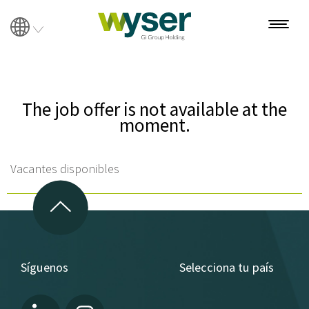
Sobre Wyser
The job offer is not available at the
moment.
Nosotros
Women’s Series
Vacantes disponibles
Soluciones
Ventas y Marketing
Manufactura y operaciones
Síguenos
Selecciona tu país
Supply Chain y Logística
Energía