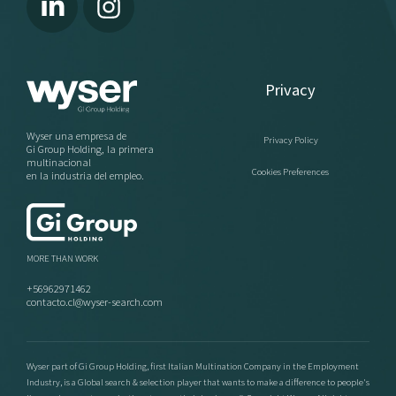
Minería
Ingeniería y Construcción
Privacy
Recursos Humanos
Finanzas y Legal
Wyser una empresa de
Privacy Policy
Gi Group Holding, la primera
multinacional
Cookies Preferences
News & Blog
en la industria del empleo.
Business Insights
MORE THAN WORK
eBook: Panorama y talento financiero
+56962971462
eBook Sector de Energía en Chile
contacto.cl@wyser-search.com
Contacto
Wyser part of Gi Group Holding, first Italian Multination Company in the Employment
Industry, is a Global search & selection player that wants to make a difference to people's
Únete a Wyser