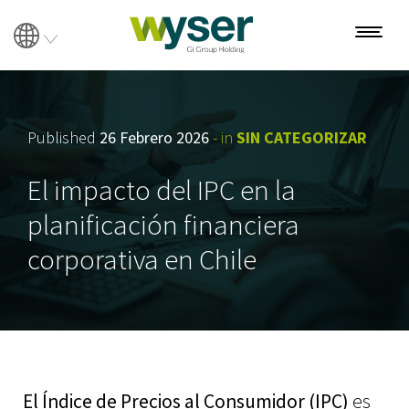
Sobre Wyser
Published
26 Febrero 2026
- in
SIN CATEGORIZAR
Nosotros
El impacto del IPC en la
Women’s Series
planificación financiera
Soluciones
corporativa en Chile
Ventas y Marketing
Manufactura y operaciones
Supply Chain y Logística
Energía
El Índice de Precios al Consumidor (IPC)
es