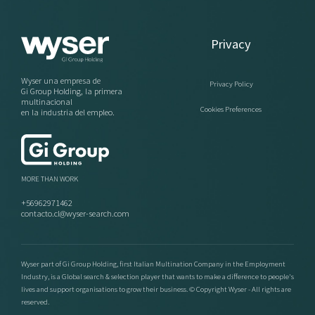
Privacy
Wyser una empresa de
Privacy Policy
Gi Group Holding, la primera
multinacional
Cookies Preferences
en la industria del empleo.
MORE THAN WORK
+56962971462
contacto.cl@wyser-search.com
Wyser part of Gi Group Holding, first Italian Multination Company in the Employment
Industry, is a Global search & selection player that wants to make a difference to people's
lives and support organisations to grow their business. © Copyright Wyser - All rights are
reserved.