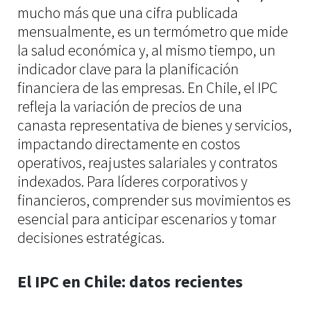
mucho más que una cifra publicada
Minería
mensualmente, es un termómetro que mide
Ingeniería y Construcción
la salud económica y, al mismo tiempo, un
indicador clave para la planificación
Recursos Humanos
financiera de las empresas. En Chile, el IPC
Finanzas y Legal
refleja la variación de precios de una
canasta representativa de bienes y servicios,
News & Blog
impactando directamente en costos
operativos, reajustes salariales y contratos
indexados. Para líderes corporativos y
Business Insights
financieros, comprender sus movimientos es
eBook: Panorama y talento financiero
esencial para anticipar escenarios y tomar
eBook Sector de Energía en Chile
decisiones estratégicas.
Contacto
El IPC en Chile: datos recientes
Únete a Wyser